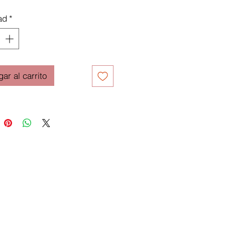
ad
*
ar al carrito